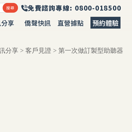
訊分享
僑聲快訊
直營據點
預約體驗
URCES
NEWS
LOCATION
BOOKING
訊分享
>
客戶見證
> 第一次做訂製型助聽器