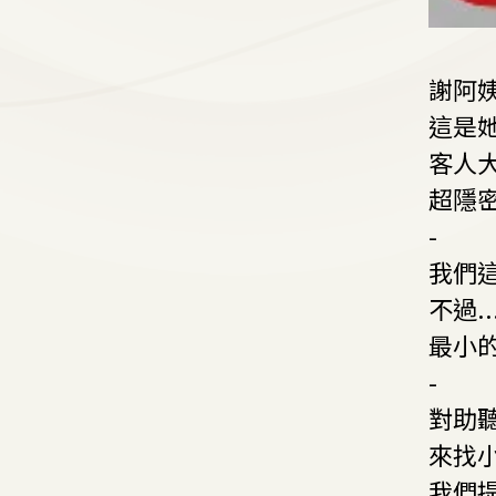
謝
阿
這是
客人
超隱
-
我們
不過
..
最小
-
對
助
來找
我們