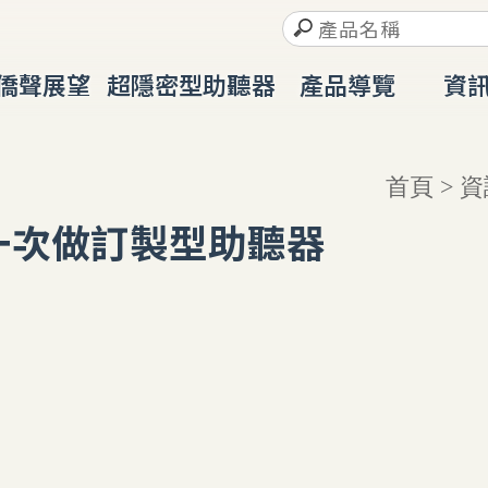
僑聲展望
超隱密型助聽器
產品導覽
資
ABOUT
IIC
PRODUCT
RESO
首頁
>
資
一次做訂製型助聽器