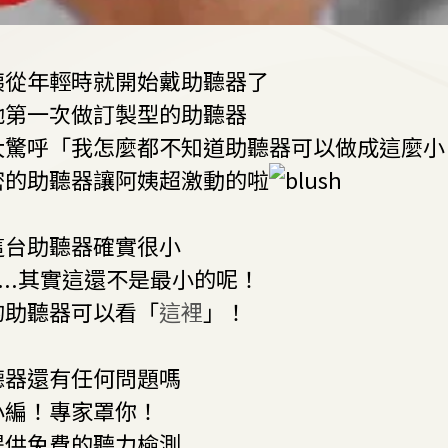
姨從年
輕時
就開始
戴助聽器了
她第一
次做訂製型的助聽器
大驚呼「我怎麼都不知道助聽器可以做成這麼小
密
的
助聽器讓阿姨
超激動的啦
這台助聽器確實很小
...
其實這還不是最小的呢！
的助聽器可以看「
這裡
」！
聽器
還有任何問題嗎
小編！專家罩你！
提供免費的
聽力檢測